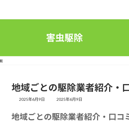
害虫駆除
載
地域ごとの駆除業者紹介・
最
2025年6月9日
2025年6月9日
終
更
地域ごとの駆除業者紹介・口コ
新
日
時