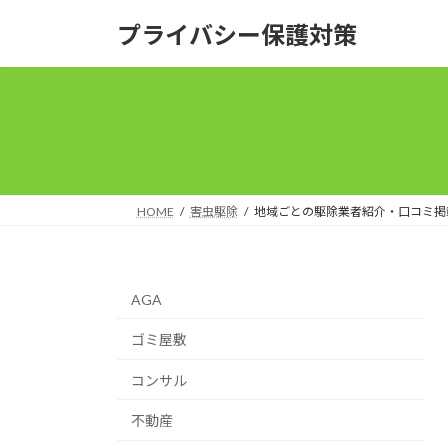
コ
ナ
プライバシー保護対策
ン
ビ
テ
ゲ
ン
ー
ツ
シ
へ
ョ
ス
ン
キ
に
ッ
移
HOME
害虫駆除
地域ごとの駆除業者紹介・口コミ掲
プ
動
AGA
ゴミ屋敷
コンサル
不動産