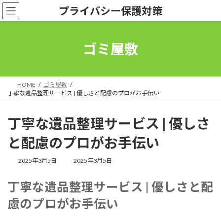
コ
ナ
プライバシー保護対策
ン
ビ
テ
ゲ
ン
ー
ツ
シ
ゴミ屋敷
へ
ョ
ス
ン
キ
に
ッ
移
HOME
ゴミ屋敷
プ
動
丁寧な遺品整理サービス | 優しさと配慮のプロがお手伝い
丁寧な遺品整理サービス | 優しさ
と配慮のプロがお手伝い
最
2025年3月5日
2025年3月5日
終
更
丁寧な遺品整理サービス | 優しさと配
新
日
慮のプロがお手伝い
時
: