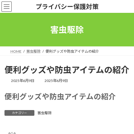
コ
ナ
プライバシー保護対策
ン
ビ
テ
ゲ
ン
ー
ツ
シ
害虫駆除
へ
ョ
ス
ン
キ
に
ッ
移
HOME
害虫駆除
便利グッズや防虫アイテムの紹介
プ
動
便利グッズや防虫アイテムの紹介
最
2025年6月9日
2025年6月9日
終
更
便利グッズや防虫アイテムの紹介
新
日
時
:
害虫駆除
カテゴリー
AGA