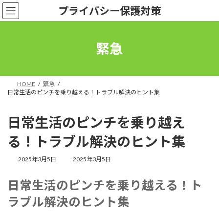
コ
ナ
プライバシー保護対策
ン
ビ
テ
ゲ
ン
ー
ツ
シ
緊急
へ
ョ
ス
ン
キ
に
ッ
移
HOME
緊急
プ
動
日常生活のピンチを乗り越える！トラブル解決のヒント集
日常生活のピンチを乗り越え
る！トラブル解決のヒント集
最
2025年3月5日
2025年3月5日
終
更
日常生活のピンチを乗り越える！ト
新
日
ラブル解決のヒント集
時
: