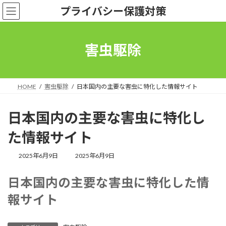
コ
ナ
プライバシー保護対策
ン
ビ
テ
ゲ
ン
ー
ツ
シ
害虫駆除
へ
ョ
ス
ン
キ
に
ッ
移
HOME
害虫駆除
日本国内の主要な害虫に特化した情報サイト
プ
動
日本国内の主要な害虫に特化し
た情報サイト
最
2025年6月9日
2025年6月9日
終
更
日本国内の主要な害虫に特化した情
新
日
報サイト
時
: