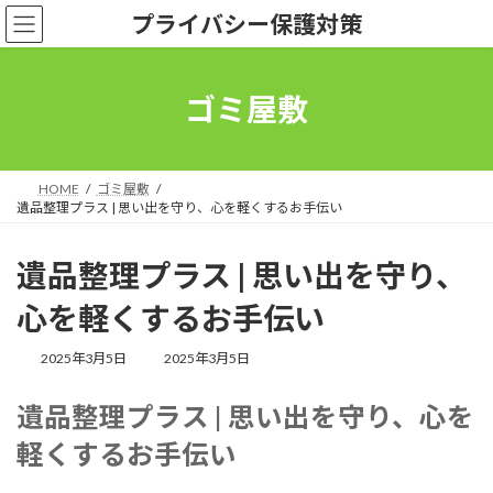
コ
ナ
プライバシー保護対策
ン
ビ
テ
ゲ
ン
ー
ツ
シ
ゴミ屋敷
へ
ョ
ス
ン
キ
に
ッ
移
HOME
ゴミ屋敷
プ
動
遺品整理プラス | 思い出を守り、心を軽くするお手伝い
遺品整理プラス | 思い出を守り、
心を軽くするお手伝い
最
2025年3月5日
2025年3月5日
終
更
遺品整理プラス | 思い出を守り、心を
新
日
軽くするお手伝い
時
: